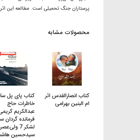
پرستاران جنگ تحمیلی است. مطالعه این اثر ب
محصولات مشابه
کتاب انصارالقدس اثر
کتاب پای پل سابل
ام البنین بهرامی
خاطرات حاج
عبدالکریم کریمی
فرمانده گردان س
لشکر 7 ولی‌عصر
سیدحسین هاشم 